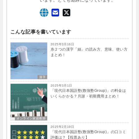
います。とても励みになっています。
こんな記事を書いています
2025年3月16日
糸２つの漢字「絲」の読み方、意味、使い方
まとめ！
漢字
2025年3月1日
「現代日本国語塾(数強塾​Group)」の料金は
いくらかかる？月謝・初期費用まとめ！
オンライン家庭教師
2025年2月19日
「現代日本国語塾(数強塾​Group)」の口コミ
評価は？【投票あり】