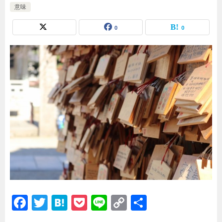
意味
0
0
F
T
H
P
Li
C
共
a
wi
at
o
n
o
有