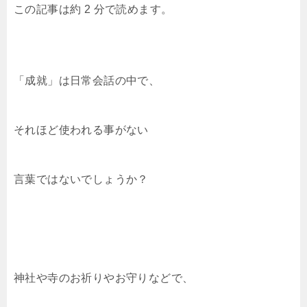
この記事は約 2 分で読めます。
c
tt
e
c
e
p
e
er
n
k
y
b
a
et
Li
o
n
「成就」は日常会話の中で、
o
k
k
それほど使われる事がない
言葉ではないでしょうか？
神社や寺のお祈りやお守りなどで、