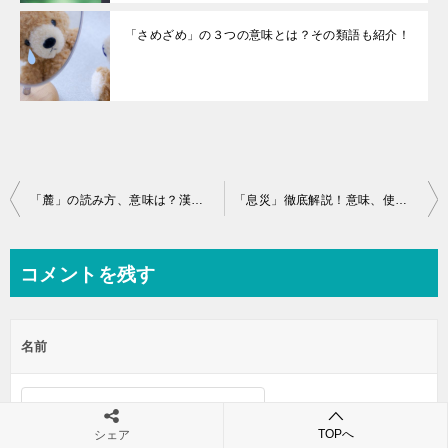
「さめざめ」の３つの意味とは？その類語も紹介！
投
「麓」の読み方、意味は？漢字の成り立ちで分かる意味とは！？
「息災」徹底解説！意味、使い方、由来、四字熟語まとめ！
稿
ナ
コメントを残す
ビ
ゲ
名前
ー
シ
ョ
TOPへ
シェア