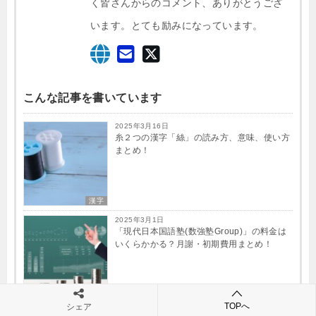
く皆さんからのコメント、ありがとうござ
います。とても励みになっています。
こんな記事を書いています
2025年3月16日
糸２つの漢字「絲」の読み方、意味、使い方
まとめ！
漢字
2025年3月1日
「現代日本国語塾(数強塾​Group)」の料金は
いくらかかる？月謝・初期費用まとめ！
オンライン家庭教師
TOPへ
シェア
2025年2月19日