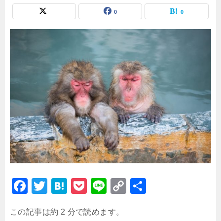
0
0
F
T
H
P
Li
C
共
a
wi
at
o
n
o
有
この記事は約 2 分で読めます。
c
tt
e
c
e
p