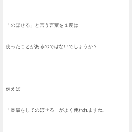
e
er
n
k
y
b
a
et
Li
o
n
「のぼせる」と言う言葉を１度は
o
k
k
使ったことがあるのではないでしょうか？
例えば
「長湯をしてのぼせる」がよく使われますね。