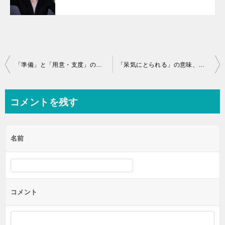
投
「準備」と「用意・支度」の違いを意味から解説！
「呆気にとられる」の意味、語源は？類語、英語も紹介！
稿
ナ
コメントを残す
ビ
ゲ
名前
ー
シ
ョ
ン
コメント