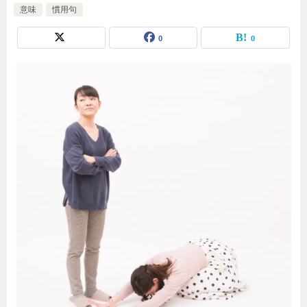
意味
慣用句
0
0