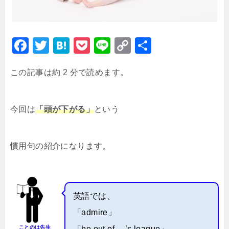
F
T
H
P
Li
C
共
a
wi
at
o
n
o
有
この記事は約 2 分で読めます。
c
tt
e
c
e
p
e
er
n
k
y
b
a
et
Li
今回は
「頭が下がる」
という
o
n
o
k
慣用句の紹介になります。
k
英語では、
「admire」
ことのは先生
「be out of …’s league」