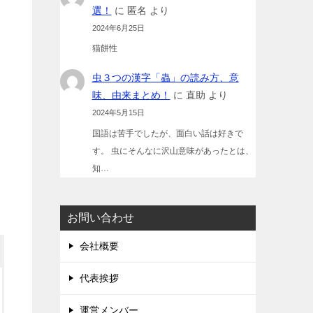
選！
に
匿名
より
2024年6月25日
猫餅性
虫３つの漢字「蟲」の読み方、意
味、由来まとめ！
に
直助
より
2024年5月15日
国語は苦手でしたが、面白い話は好きで
す。 虫にそんなに沢山意味があったとは、
知…
お問い合わせ
会社概要
代表挨拶
運営メンバー