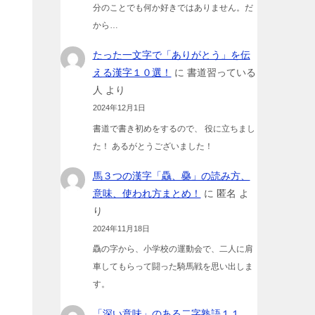
分のことでも何か好きではありません。だ
から…
たった一文字で「ありがとう」を伝
える漢字１０選！
に
書道習っている
人
より
2024年12月1日
書道で書き初めをするので、 役に立ちまし
た！ あるがとうございました！
馬３つの漢字「驫、䯂」の読み方、
意味、使われ方まとめ！
に
匿名
よ
り
2024年11月18日
驫の字から、小学校の運動会で、二人に肩
車してもらって闘った騎馬戦を思い出しま
す。
「深い意味」のある二字熟語１１