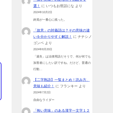
選！
に
いつもお世話にな
より
2024年10月2日
終焉が一番心に残った。
「故意」の対義語は？その意味の違
いを分かりやすく解説！
に
ナナシノ
ゴンベ
より
2024年8月20日
「過失」は法律用語だそうで、何が何でも
加害者にしたい訳ですね。だけど、普通の
行動…
【二字熟語】一覧まとめ！読み方、
意味も紹介！
に
フランキー
より
2024年7月2日
自由なライダー
「怖い意味」のある漢字一文字１２