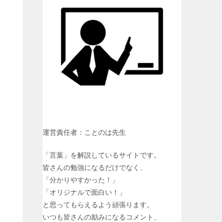
y
L
i
n
k
運営責任者：ことのは先生
「言葉」を解説しているサイトです。
皆さんの勉強になるだけでなく、
「分かりやすかった！」
「オリジナルで面白い！」
と思ってもらえるよう頑張ります。
いつも皆さんの励みになるコメント、