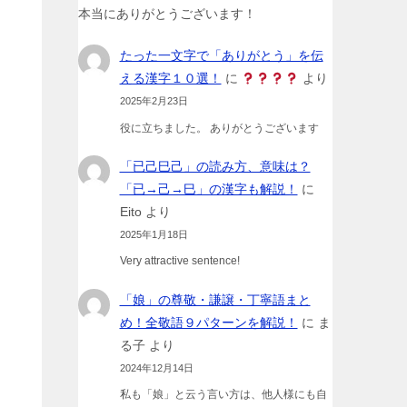
本当にありがとうございます！
たった一文字で「ありがとう」を伝
える漢字１０選！
に
より
2025年2月23日
役に立ちました。 ありがとうございます
「已己巳己」の読み方、意味は？
「已→己→巳」の漢字も解説！
に
Eito
より
2025年1月18日
Very attractive sentence!
「娘」の尊敬・謙譲・丁寧語まと
め！全敬語９パターンを解説！
に
ま
る子
より
2024年12月14日
私も「娘」と云う言い方は、他人様にも自