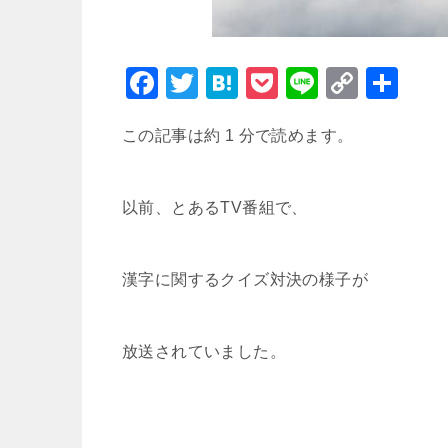
F
T
H
P
Li
C
共
a
wi
at
o
n
o
有
この記事は約 1 分で読めます。
c
tt
e
c
e
p
e
er
n
k
y
b
a
et
Li
以前、とあるTV番組で、
o
n
o
k
漢字に関するクイズ対決の様子が
k
放送されていました。