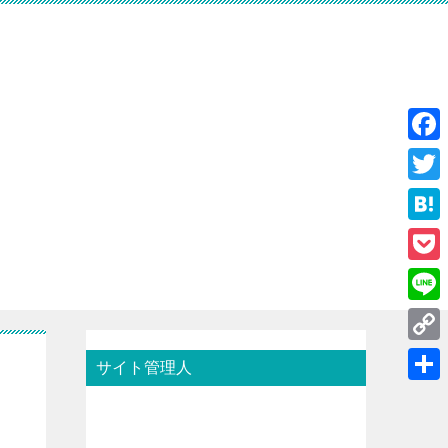
F
a
T
c
w
H
e
i
a
P
b
t
t
o
o
L
t
e
c
o
i
e
C
n
サイト管理人
k
k
n
r
o
a
共
e
e
p
有
t