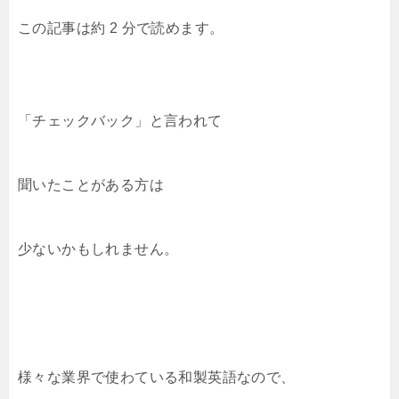
a
wi
at
o
n
o
有
この記事は約 2 分で読めます。
c
tt
e
c
e
p
e
er
n
k
y
b
a
et
Li
o
n
「チェックバック」と言われて
o
k
k
聞いたことがある方は
少ないかもしれません。
様々な業界で使わている和製英語なので、