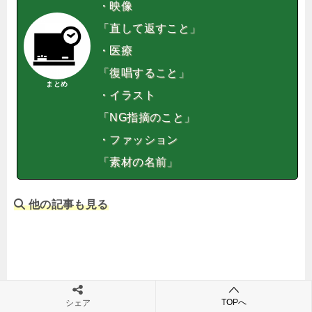
・映像
「直して返すこと」
・医療
「復唱すること」
まとめ
・イラスト
「NG指摘のこと」
・ファッション
「素材の名前」
他の記事も見る
TOPへ
シェア