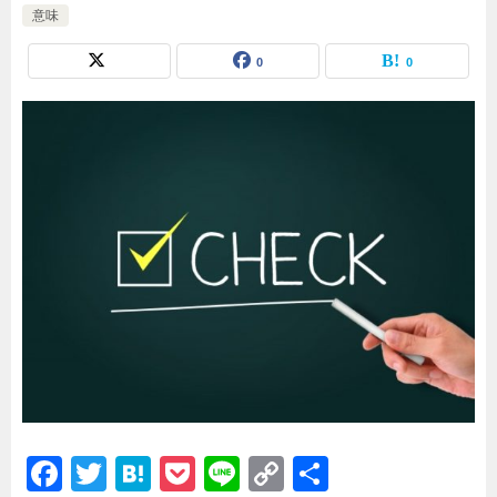
意味
0
0
F
T
H
P
Li
C
共