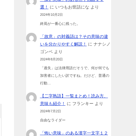
選！
に
いつもお世話にな
より
2024年10月2日
終焉が一番心に残った。
「故意」の対義語は？その意味の違
いを分かりやすく解説！
に
ナナシノ
ゴンベ
より
2024年8月20日
「過失」は法律用語だそうで、何が何でも
加害者にしたい訳ですね。だけど、普通の
行動…
【二字熟語】一覧まとめ！読み方、
意味も紹介！
に
フランキー
より
2024年7月2日
自由なライダー
「怖い意味」のある漢字一文字１２