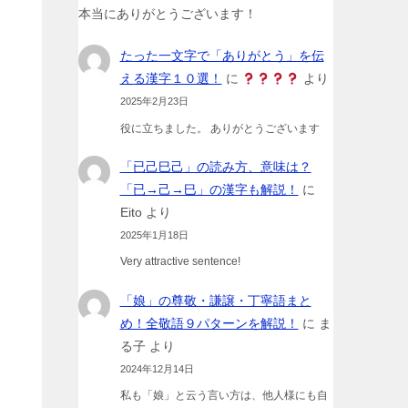
本当にありがとうございます！
たった一文字で「ありがとう」を伝
える漢字１０選！
に
より
2025年2月23日
役に立ちました。 ありがとうございます
「已己巳己」の読み方、意味は？
「已→己→巳」の漢字も解説！
に
Eito
より
2025年1月18日
Very attractive sentence!
「娘」の尊敬・謙譲・丁寧語まと
め！全敬語９パターンを解説！
に
ま
る子
より
2024年12月14日
私も「娘」と云う言い方は、他人様にも自