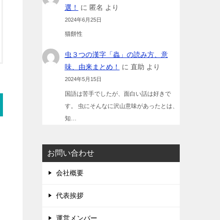
選！
に
匿名
より
2024年6月25日
猫餅性
虫３つの漢字「蟲」の読み方、意
味、由来まとめ！
に
直助
より
2024年5月15日
国語は苦手でしたが、面白い話は好きで
す。 虫にそんなに沢山意味があったとは、
知…
お問い合わせ
会社概要
代表挨拶
運営メンバー