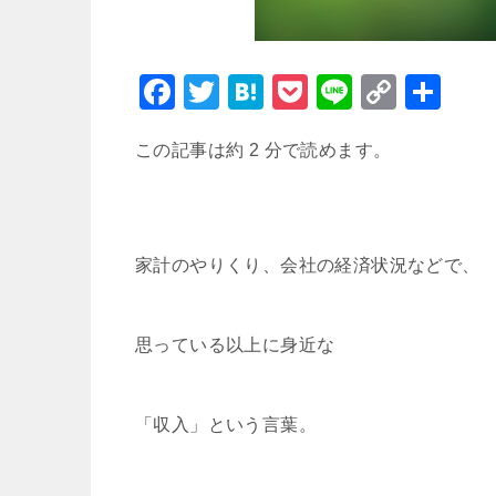
F
T
H
P
Li
C
共
a
wi
at
o
n
o
有
この記事は約 2 分で読めます。
c
tt
e
c
e
p
e
er
n
k
y
b
a
et
Li
o
n
家計のやりくり、会社の経済状況などで、
o
k
k
思っている以上に身近な
「収入」という言葉。