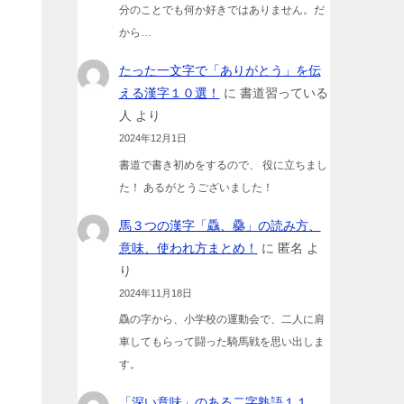
分のことでも何か好きではありません。だ
から…
たった一文字で「ありがとう」を伝
える漢字１０選！
に
書道習っている
人
より
2024年12月1日
書道で書き初めをするので、 役に立ちまし
た！ あるがとうございました！
馬３つの漢字「驫、䯂」の読み方、
意味、使われ方まとめ！
に
匿名
よ
り
2024年11月18日
驫の字から、小学校の運動会で、二人に肩
車してもらって闘った騎馬戦を思い出しま
す。
「深い意味」のある二字熟語１１