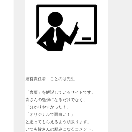
y
L
i
n
k
運営責任者：ことのは先生
「言葉」を解説しているサイトです。
皆さんの勉強になるだけでなく、
「分かりやすかった！」
「オリジナルで面白い！」
と思ってもらえるよう頑張ります。
いつも皆さんの励みになるコメント、