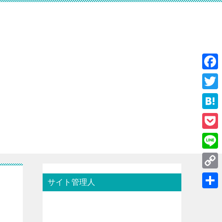
F
a
T
c
w
H
e
i
a
P
b
t
t
o
o
L
t
e
c
o
i
e
C
n
サイト管理人
k
k
n
r
o
a
共
e
e
p
有
t