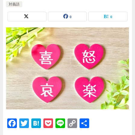
対義語
0
0
F
T
H
P
Li
C
共
a
wi
at
o
n
o
有