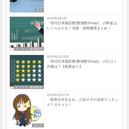
漢字
2025年3月1日
「現代日本国語塾(数強塾​Group)」の料金は
いくらかかる？月謝・初期費用まとめ！
オンライン家庭教師
2025年2月19日
「現代日本国語塾(数強塾​Group)」の口コミ
評価は？【投票あり】
オンライン家庭教師
2025年2月17日
「昭和元年生まれ」の女の子の名前ランキン
グＴＯＰ１０！
女の子