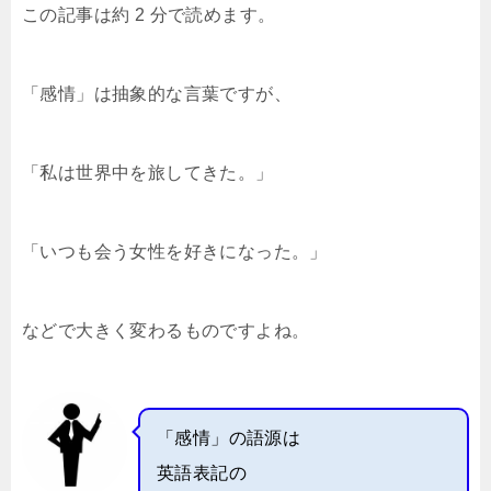
この記事は約 2 分で読めます。
c
tt
e
c
e
p
e
er
n
k
y
b
a
et
Li
「感情」は抽象的な言葉ですが、
o
n
o
k
「私は世界中を旅してきた。」
k
「いつも会う女性を好きになった。」
などで大きく変わるものですよね。
「感情」の語源は
英語表記の